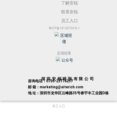
了解安锐
联系安锐
员工入口
粤ICP备18138706号-1
区域经理
公众号
深圳安锐科技有限公司
咨询电话：0755-23776237
邮 箱：marketing@aiterich.com
地 址：深圳市龙华区云峰路35号泰宇丰工业园D栋
员工入口