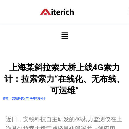
跳
至
内
容
菜
单
上海某斜拉索大桥上线4G索力
计：拉索索力“在线化、无布线、
可运维”
作者： 安锐科技 / 2026年2月6日
近日，安锐科技自主研发的4G索力监测仪在上
海某斜拉索大桥完成轻量化部署并上线应用。