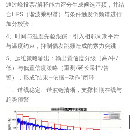
通过峰投票/解释能力评分生成候选基频，并结
合HPS（谐波乘积谱）与条件触发倒频谱进行
加分校验；
4、时间与温度先验跟踪：引入相邻周期平滑
与温度约束，抑制偶发跳频造成的索力突跳；
5、运维策略输出：输出置信度分级（高/中/
低）与低置信度策略（重测/延长采样/告
警），形成“结果—依据—动作”闭环。
三、谱线稳定、谐波链清晰，支撑长期在线与
趋势预警