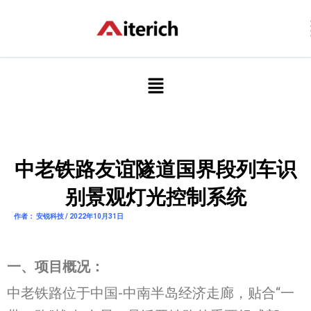
跳
至
内
容
菜
单
中老铁路友谊隧道国界段列车识
别景观灯光控制系统
作者： 安锐科技 / 2022年10月31日
一、项目概况：
中老铁路位于中国-中南半岛经济走廊，贴合“一