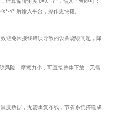
，计算偏转角度 θ=X°-Y°，输入平台即可；
=X°-Y° 后输入平台，操作更快捷。
有效避免因接线错误导致的设备烧毁问题，降
绕风险，摩擦力小，可直接整体下放；无需
、温度数据，无需重复布线，节省系统搭建成