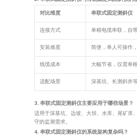
对比维度
串联式固定测斜仪
连接方式
单根电缆串联，自
安装难度
简便，单人可操作
线缆成本
大幅节省，仅需单
适配场景
深基坑、长测斜井
3. 串联式固定测斜仪主要应用于哪些场景？
适用于深基坑、边坡、大坝、水库、尾矿库
守的监测需求。
4. 串联式固定测斜仪的系统架构复杂吗？