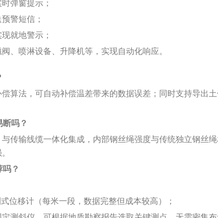
实时弹窗提示；
送预警短信；
实现就地警示；
磁阀、喷淋设备、升降机等，实现自动化响应。
？
补偿算法，可自动补偿温差带来的数据误差；同时支持导出土
易断吗？
与传输线缆一体化集成，内部钢丝绳强度与传统独立钢丝绳相当
强。
荐吗？
阵列式位移计（每米一段，数据完整但成本较高）；
固定测斜仪，可根据地质勘察报告选取关键测点，无需密集布