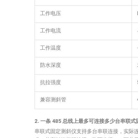
工作电压
工作电流
工作温度
防水深度
抗拉强度
兼容测斜管
2. 一条 485 总线上最多可连接多少台串联
串联式固定测斜仪支持多台串联连接，实际