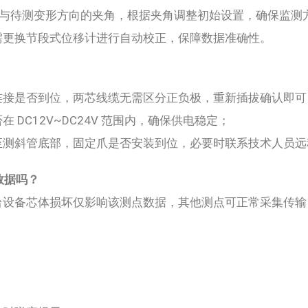
k 线与待测变形方向的夹角，根据夹角调整初始设置，确保监测
需更换节段式位移计进行自动校正，保障数据准确性。
连接是否到位，两芯线缆无需区分正负极，重新插拔确认即可
DC12V~DC24V 范围内，确保供电稳定；
至测斜管底部，固定爪是否安装到位，必要时联系技术人员远
数据吗？
台设备芯体损坏仅影响该测点数据，其他测点可正常采集传输
。