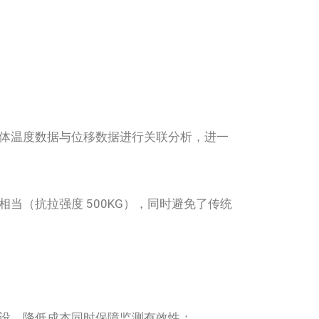
体温度数据与位移数据进行关联分析，进一
（抗拉强度 500KG），同时避免了传统
设，降低成本同时保障监测有效性；