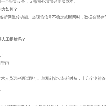
用一台采集设备，无需额外增加采集器成本。
能力如何？
时具备断网重传功能。当现场信号不稳定或断网时，数据会暂
要人工提放吗？
爪；
斜管内；
技术人员远程调试即可。单测斜管安装耗时短，十几个测斜管
？