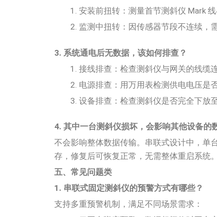
安装前扭转：测量首节测斜仪 Mar
监测中扭转：因传感器节段不连续，
3. 系统通电后无数据，该如何排查？
接线排查：检查测斜仪与网关的线缆
电源排查：用万用表检测供电电压是否在 
设备排查：检查测斜仪是否完全下放
4. 其中一台测斜仪损坏，会影响其他设备的
不会影响整体数据传输。串联式设计中，单
存，修复后可恢复正常，无需整体重启系统
五、常见问题类
1. 串联式固定测斜仪的预警方式有哪些？
支持多重预警机制，满足不同场景需求：