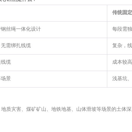
传统固
带钢丝绳一体化设计
每段需
，无需绑扎线缆
复杂，
根线缆
成本较
等场景
浅基坑
、地质灾害、煤矿矿山、地铁地基、山体滑坡等场景的土体深