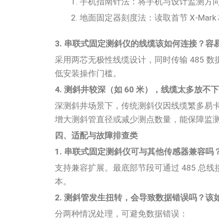
手机指南针法：将手机与设计监测方向平行读
地面固定器刻度法：读取首节 X-Mark
3. 串联式固定测斜仪的线缆该如何连接？容
采用两芯无极性线缆设计，同时传输 485
低安装操作门槛。
4. 测斜井较深（如 60 米），线缆太多放不
深测斜井场景下，传统测斜仪因线缆繁多易
增大测斜管直径或减少测点数量，能保障监
四、适配与故障排查类
1. 串联式固定测斜仪可与其他传感器兼容吗
支持兼容扩展。最底部节段可通过 485 
本。
2. 测斜管发生扭转，会导致数据错误吗？该
分两种情况处理，可避免数据错误：