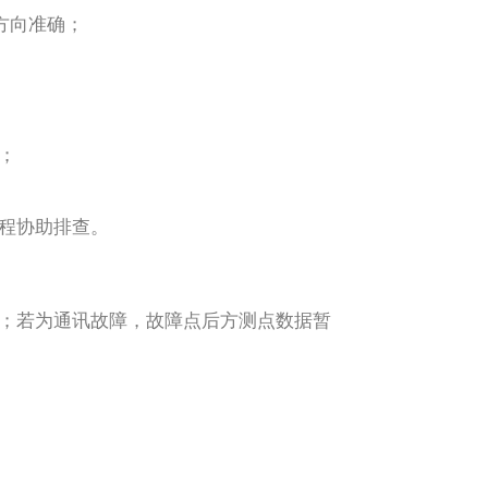
方向准确；
；
程协助排查。
；若为通讯故障，故障点后方测点数据暂