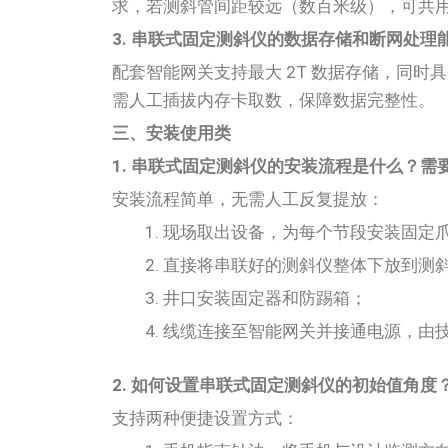
求，若测斜管间距较远（数百米级），可共
3. 串联式固定测斜仪的数据存储和断网处理
配套智能网关支持最大 2T 数据存储，同
需人工插拔内存卡取数，保障数据完整性。
三、安装使用类
1. 串联式固定测斜仪的安装流程是什么？需
安装流程简单，无需人工反复提放：
现场取出设备，为每个节段安装固定
直接将串联好的测斜仪整体下放到测
井口安装固定器和防踢箱；
线缆连接至智能网关并接通电源，由
2. 如何设置串联式固定测斜仪的初始值角度
支持两种便捷设置方式：