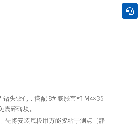
钻孔，搭配 8# 膨胀套和 M4×35
免震碎砖块。
，先将安装底板用万能胶粘于测点（静