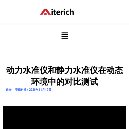
跳
至
内
容
菜
单
动力水准仪和静力水准仪在动态
环境中的对比测试
作者： 安锐科技 / 2020年11月17日