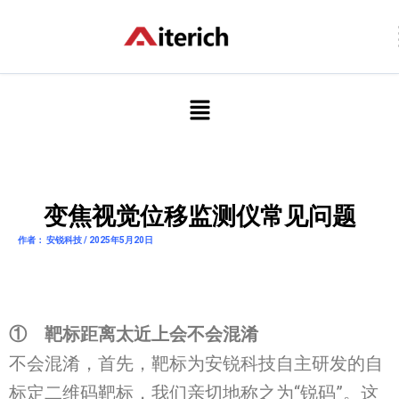
跳
至
内
容
菜
单
变焦视觉位移监测仪常见问题
作者： 安锐科技 / 2025年5月20日
①
靶标
距离太近
上会不会混淆
不会混淆，首先，靶标为安锐科技自主研发的自
标定二维码靶标，我们亲切地称之为“锐码”。这