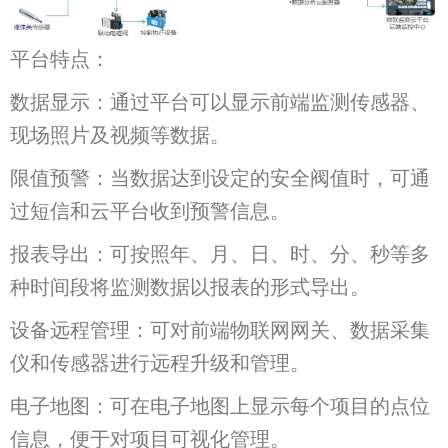
平台特点：
数据显示：通过平台可以显示前端监测传感器、
现场照片及视频等数据。
限值预警：当数据达到设定的安全阀值时，可通
过短信和云平台收到预警信息。
报表导出：可按照年、月、日、时、分、秒等多
种时间段将监测数据以报表的形式导出。
设备远程管理：可对前端物联网网关、数据采集
仪和传感器进行远程升级和管理。
电子地图：可在电子地图上显示每个项目的点位
信息，便于对项目可视化管理。