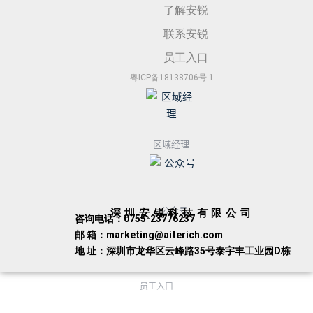
了解安锐
联系安锐
员工入口
粤ICP备18138706号-1
区域经理
公众号
深圳安锐科技有限公司
咨询电话：0755-23776237
邮 箱：marketing@aiterich.com
地 址：深圳市龙华区云峰路35号泰宇丰工业园D栋
员工入口