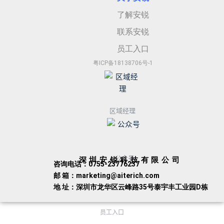
了解安锐
联系安锐
员工入口
粤ICP备18138706号-1
区域经理
公众号
深圳安锐科技有限公司
咨询电话：0755-23776237
邮 箱：marketing@aiterich.com
地 址：深圳市龙华区云峰路35号泰宇丰工业园D栋
员工入口