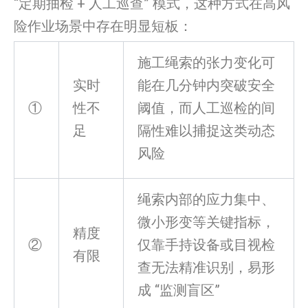
“定期抽检 + 人工巡查” 模式，这种方式在高风
险作业场景中存在明显短板：
施工绳索的张力变化可
实时
能在几分钟内突破安全
①
性不
阈值，而人工巡检的间
足
隔性难以捕捉这类动态
风险
绳索内部的应力集中、
微小形变等关键指标，
精度
②
仅靠手持设备或目视检
有限
查无法精准识别，易形
成 “监测盲区”