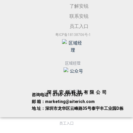
了解安锐
联系安锐
员工入口
粤ICP备18138706号-1
区域经理
公众号
深圳安锐科技有限公司
咨询电话：0755-23776237
邮 箱：marketing@aiterich.com
地 址：深圳市龙华区云峰路35号泰宇丰工业园D栋
员工入口