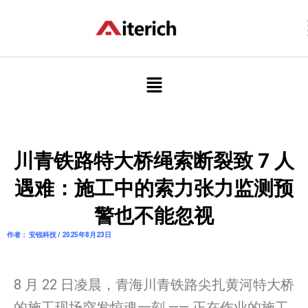
跳
至
内
容
菜
单
川青铁路特大桥绳索断裂致 7 人
遇难：施工中的索力张力监测预
警也不能忽视
作者： 安锐科技 / 2025年8月23日
8 月 22 日凌晨，青海川青铁路尖扎黄河特大桥
的施工现场突发惊魂一刻 —— 正在作业的施工