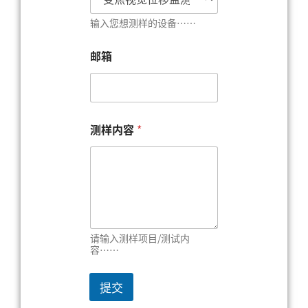
输入您想测样的设备……
邮箱
您
测样内容
*
的
称
呼
邮
箱
邮
箱
请输入测样项目/测试内
容……
提交