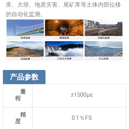
库、大坝、地质灾害、尾矿库等土体内部位移
的自动化监测。
产品参数
量
±1500µε
程
精
0.1％FS
度