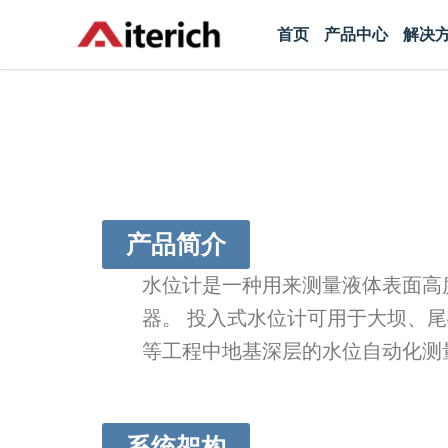
跳
首页
产品中心
解决
至
内
容
产品简介
水位计是一种用来测量液体表面高
器。 投入式水位计可用于大坝、
等工程中地基深层的水位自动化测
系统架构