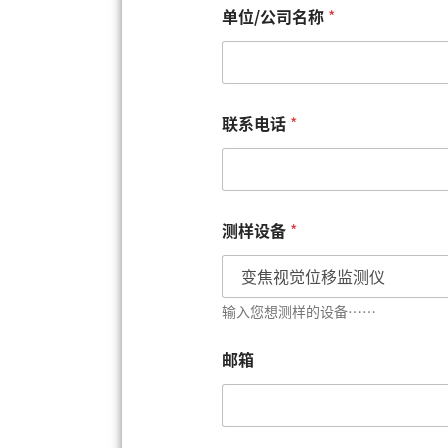
单
单位/公司名称
*
位
/
公
司
名
称
联系电话
*
*
单
位
/
公
司
测样设备
*
名
称
输入您想测样的设备……
邮箱