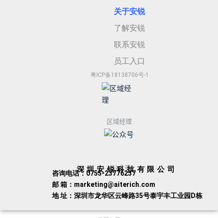
关于安
锐
了解安锐
联系安锐
员工入口
粤ICP备18138706号-1
区域经理
公众号
深圳安锐科技有限公司
咨询电话：0755-23776237
邮 箱：marketing@aiterich.com
地 址：深圳市龙华区云峰路35号泰宇丰工业园D栋