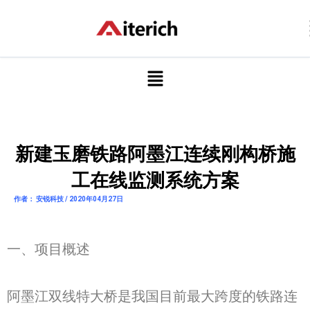
跳
至
内
容
菜
单
新建玉磨铁路阿墨江连续刚构桥施
工在线监测系统方案
作者： 安锐科技 / 2020年04月27日
一、项目概述
阿墨江双线特大桥是我国目前最大跨度的铁路连