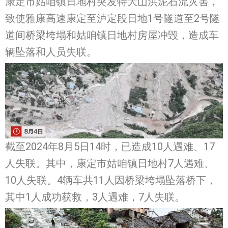
康定市姑咱镇日地村突发特大山洪泥石流灾害，
致使雅康高速康定至泸定段日地1号隧道至2号隧
道间桥梁垮塌和姑咱镇日地村房屋冲毁，造成车
辆坠落和人员失联。
截至2024年8月5日14时，已造成10人遇难、17
人失联。其中，康定市姑咱镇日地村7人遇难、
10人失联。4辆车共11人因桥梁垮塌坠落桥下，
其中1人成功获救，3人遇难，7人失联。