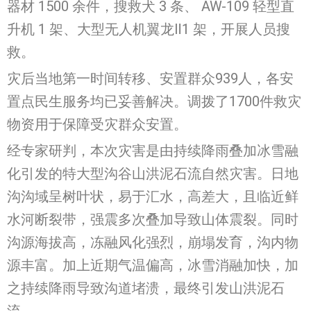
器材 1500 余件，搜救犬 3 条、 AW-109 轻型直
升机 1 架、大型无人机翼龙Ⅱ1 架，开展人员搜
救。
灾后当地第一时间转移、安置群众939人，各安
置点民生服务均已妥善解决。调拨了1700件救灾
物资用于保障受灾群众安置。
经专家研判，本次灾害是由持续降雨叠加冰雪融
化引发的特大型沟谷山洪泥石流自然灾害。日地
沟沟域呈树叶状，易于汇水，高差大，且临近鲜
水河断裂带，强震多次叠加导致山体震裂。同时
沟源海拔高，冻融风化强烈，崩塌发育，沟内物
源丰富。加上近期气温偏高，冰雪消融加快，加
之持续降雨导致沟道堵溃，最终引发山洪泥石
流。