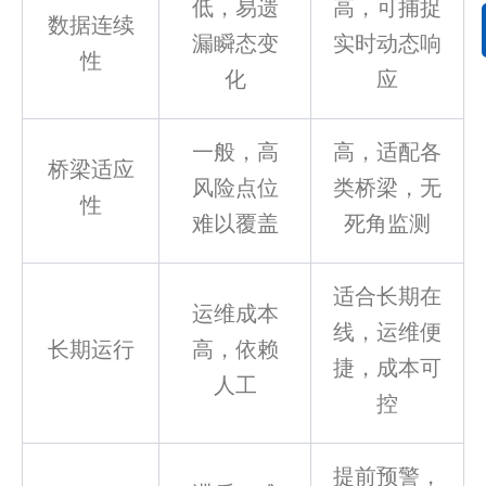
低，易遗
高，可捕捉
数据连续
漏瞬态变
实时动态响
性
化
应
一般，高
高，适配各
桥梁适应
风险点位
类桥梁，无
性
难以覆盖
死角监测
适合长期在
运维成本
线，运维便
长期运行
高，依赖
捷，成本可
人工
控
提前预警，