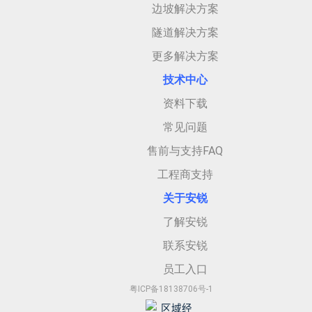
边坡解决方案
隧道解决方案
更多解决方案
技术中心
资料下载
常见问题
售前与支持FAQ
工程商支持
关于安
锐
了解安锐
联系安锐
员工入口
粤ICP备18138706号-1