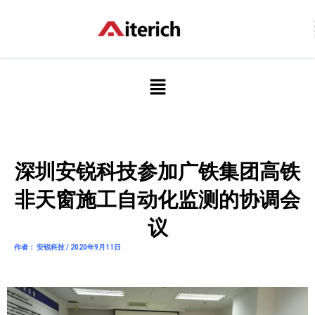
跳
至
内
容
菜
单
深圳安锐科技参加广铁集团高铁
非天窗施工自动化监测的协调会
议
作者： 安锐科技 / 2020年9月11日