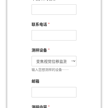
联系电话
*
邮
测样设备
*
箱
*
单
位
/
输入您想测样的设备……
公
司
邮箱
名
称
测样内容
*