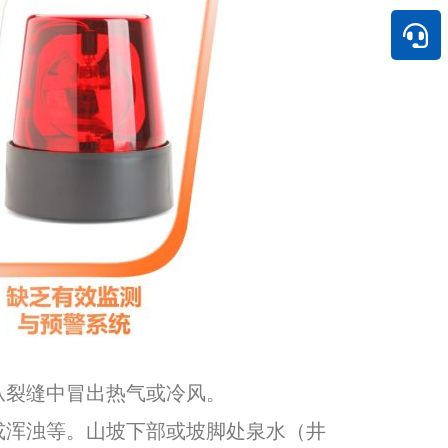
从裂缝中冒出热气或冷风。
或浑浊等。山坡下部或坡脚处泉水（井