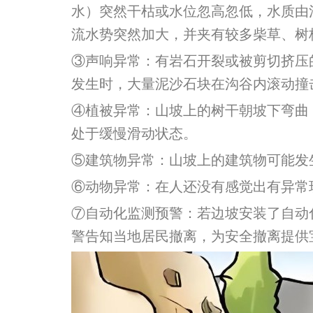
水）突然干枯或水位忽高忽低，水质由
流水势突然加大，并夹有较多柴草、树
③声响异常：有岩石开裂或被剪切挤压
发生时，大量泥沙石块在沟谷内滚动撞
④植被异常：山坡上的树干朝坡下弯曲，
处于缓慢滑动状态。
⑤建筑物异常：山坡上的建筑物可能发
⑥动物异常：在人还没有感觉出有异常
⑦自动化监测预警：若边坡安装了自动
警告知当地居民撤离，为安全撤离提供