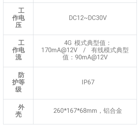
工
作电
DC12~DC30V
压
工
4G 模式典型值：
作电
170mA@12V / 有线模式典型
流
值：90mA@12V
防
护等
IP67
级
外
260*167*68mm，铝合金
壳