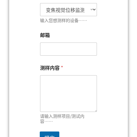
的
称
呼
*
输入您想测样的设备……
邮箱
测样内容
*
请输入测样项目/测试内
容……