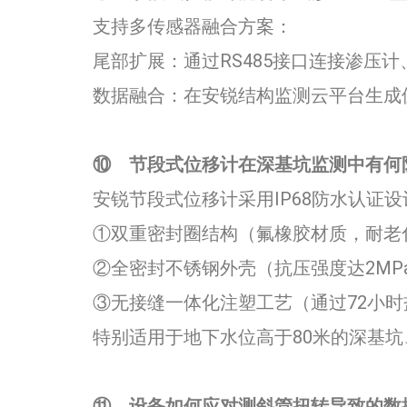
支持多传感器融合方案：
​​尾部扩展：通过RS485接口连接渗压
​​数据融合：在安锐结构监测云平台生
⑩
节段式位移计在深基坑监测中有何防
安锐节段式位移计采用IP68防水认证
①双重密封圈结构（氟橡胶材质，耐老化
②全密封不锈钢外壳（抗压强度达2MP
③无接缝一体化注塑工艺（通过72小时
特别适用于地下水位高于80米的深基
⑪
设备如何应对测斜管扭转导致的数据