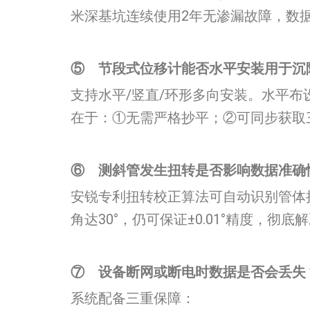
米深基坑连续使用2年无渗漏故障，数据稳
⑤
节段式位移计能否水平安装用于沉
支持水平/竖直/环形多向安装。水平布
在于：①无需严格抄平；②可同步获取
⑥
测斜管
发生扭转是否影响数据准确性
安锐专利扭转校正算法可自动识别管体扭
角达30°，仍可保证±0.01°精度，
⑦
设备断网或断电时数据是否会丢失？​
系统配备三重保障：