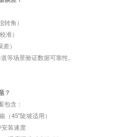
°扭转角）
动校准）
量误差）
巷道等场景验证数据可靠性。
​​
案包含：
输（45°陡坡适用）
钟安装速度