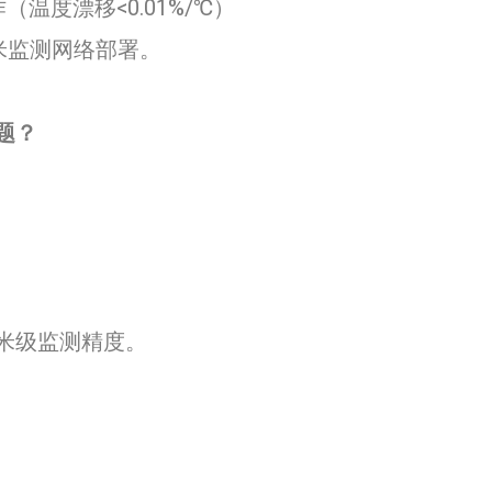
（温度漂移<0.01%/℃）
米监测网络部署。
​​
米级监测精度。