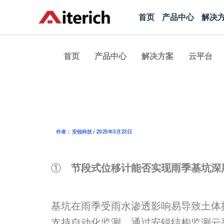
跳
首页
产品中心
解决
至
内
容
首页
产品中心
解决方案
云平台
作者： 安锐科技 / 2025年3月23日
①
节段式位移计能否实现雨季基坑深
基坑在雨季受雨水渗透影响易导致土体
支持自动化监测，通过安锐结构监测云