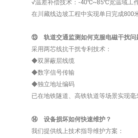
√温差补偿技术：-40℃~85℃宽温域工作
在川藏线边坡工程中实现单日完成800
⑬
轨道交通监测如何克服电磁干扰问题？
采用两芯线抗干扰专利技术：
◆双屏蔽层线缆
◆数字信号传输
◆独立地址编码
已在地铁隧道、高铁轨道等场景实现毫
⑭
设备损坏如何快速维护？​​
我们提供线上技术指导维护方案：