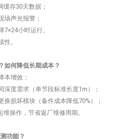
网缓存30天数据；
发现场声光报警；
障7×24小时运行。
续性。
？如何降低长期成本？
降本增效：
不同深度需求（单节段标准长度1m）；
仅更换损坏模块（备件成本降低70%）；
上运维操作，节省返厂维修周期。
功能？​​