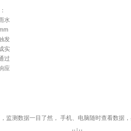
计：
雨水
mm
触发
成实
通过
响应
面，监测数据一目了然， 手机、电脑随时查看数据