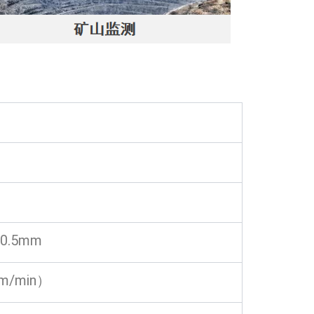
0.5mm
m/min）