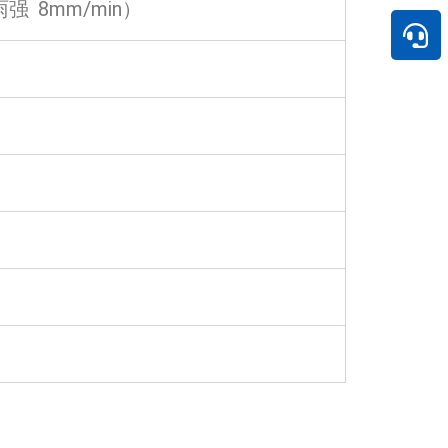
强 8mm/min）