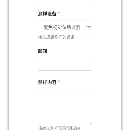
测样设备
*
输入您想测样的设备……
邮箱
测
测样内容
*
样
设
备
联
系
电
话
*
请输入测样项目/测试内