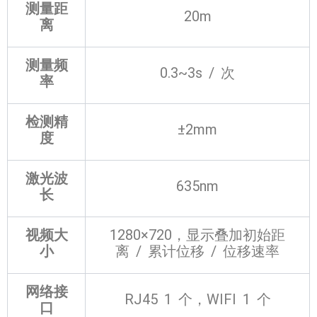
测量距
20m
离
测量频
0.3~3s / 次
率
检测精
±2mm
度
激光波
635nm
长
视频大
1280×720，显示叠加初始距
小
离 / 累计位移 / 位移速率
网络接
RJ45 1 个，WIFI 1 个
口