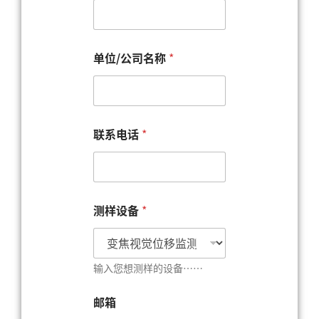
*
单位/公司名称
*
联
系
电
话
您
的
联系电话
*
称
呼
测样设备
*
输入您想测样的设备……
邮箱