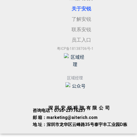
关于安
锐
了解安锐
联系安锐
员工入口
粤ICP备18138706号-1
区域经理
公众号
深圳安锐科技有限公司
咨询电话：0755-23776237
邮 箱：marketing@aiterich.com
地 址：深圳市龙华区云峰路35号泰宇丰工业园D栋