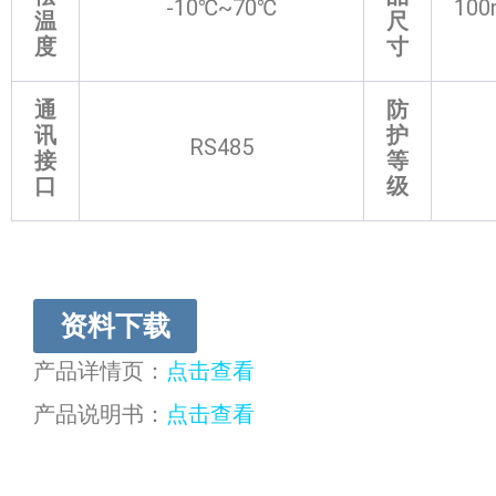
-10℃~70℃
10
温
尺
度
寸
通
防
讯
护
RS485
接
等
口
级
资料下载
产品详情页：
点击查看
产品说明书：
点击查看