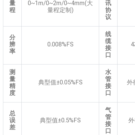
量
0~1m/0~2m/0~4mm(大
讯
程
量程定制)
协
议
线
分
缆
辨
0.008%FS
接
率
口
测
水
量
管
典型值±0.05%FS
外
精
接
度
口
气
总
管
误
典型值±0.5%FS
外
接
差
口