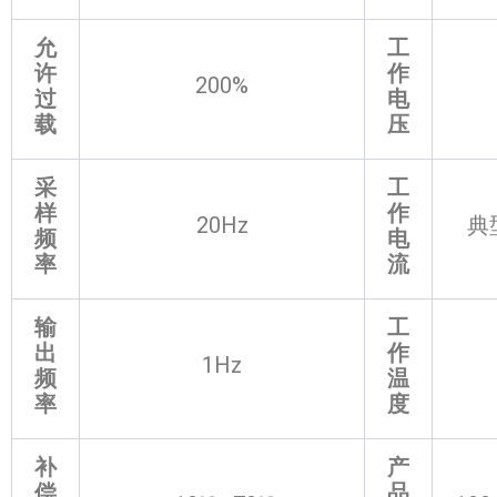
允
工
许
作
200%
过
电
载
压
采
工
样
作
20Hz
典
频
电
率
流
输
工
出
作
1Hz
频
温
率
度
补
产
偿
品