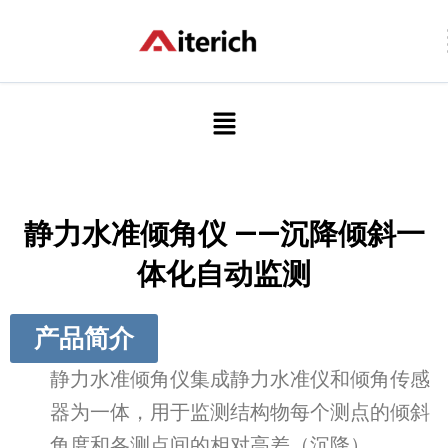
跳
至
内
容
菜
单
静力水准倾角仪 ——沉降倾斜一
体化自动监测
产品简介
静力水准倾角仪集成静力水准仪和倾角传感
器为一体，用于监测结构物每个测点的倾斜
角度和各测点间的相对高差（沉降）。