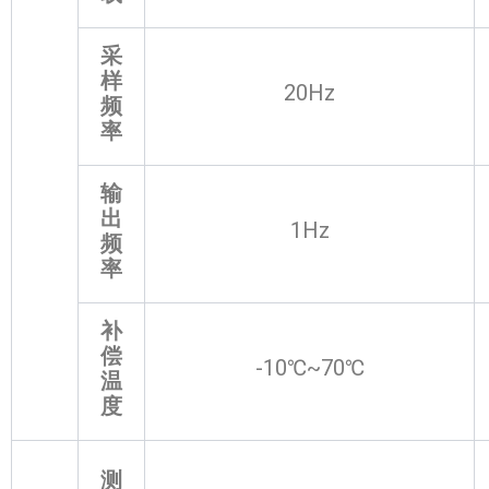
采
样
20Hz
频
率
输
出
1Hz
频
率
补
偿
-10℃~70℃
温
度
测