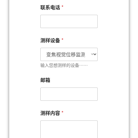
联系电话
*
测样设备
*
输入您想测样的设备……
邮箱
测
测样内容
*
样
设
备
*
*