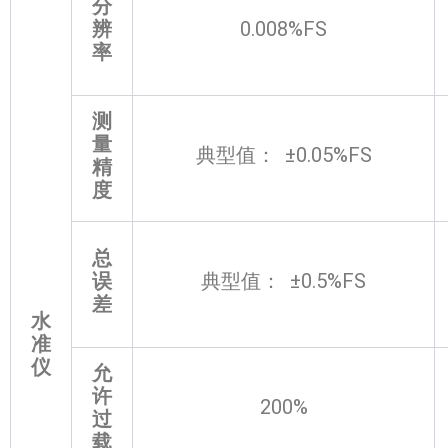
分
辨
0.008%FS
率
测
量
典型值： ±0.05%FS
精
度
总
误
典型值： ±0.5%FS
差
水
准
仪
允
许
200%
过
载