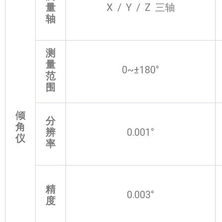
量
X / Y / Z 三轴
轴
测
量
0~±180°
范
围
倾
分
角
辨
0.001°
仪
率
精
0.003°
度