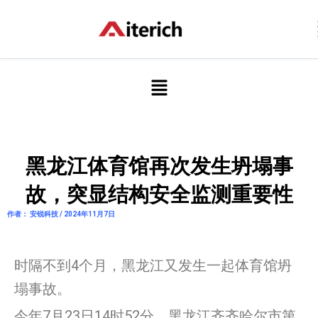
跳
至
内
容
菜
单
黑龙江体育馆再次发生坍塌事
故，突显结构安全监测重要性
作者： 安锐科技 / 2024年11月7日
时隔不到4个月，黑龙江又发生一起体育馆坍
塌事故。
今年7月23日14时52分，黑龙江齐齐哈尔市第