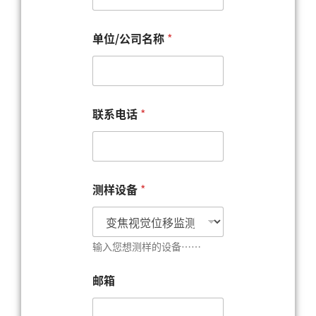
*
单位/公司名称
*
*
单
位
/
公
司
联系电话
*
名
称
测样设备
*
输入您想测样的设备……
邮箱