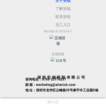
关于安
锐
了解安锐
联系安锐
员工入口
粤ICP备18138706号-1
区域经理
公众号
深圳安锐科技有限公司
咨询电话：0755-23776237
邮 箱：marketing@aiterich.com
地 址：深圳市龙华区云峰路35号泰宇丰工业园D栋
员工入口