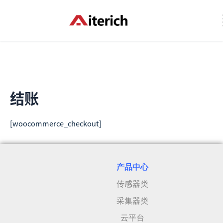
跳
至
内
容
结账
[woocommerce_checkout]
产品中心
传感器类
采集器类
云平台