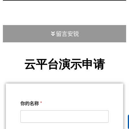
留言安锐
云平台演示申请
你的名称
*