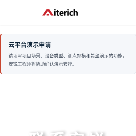
跳
至
内
容
云平台演示申请
请填写项目场景、设备类型、测点规模和希望演示的功能，
安锐工程师将协助确认演示安排。