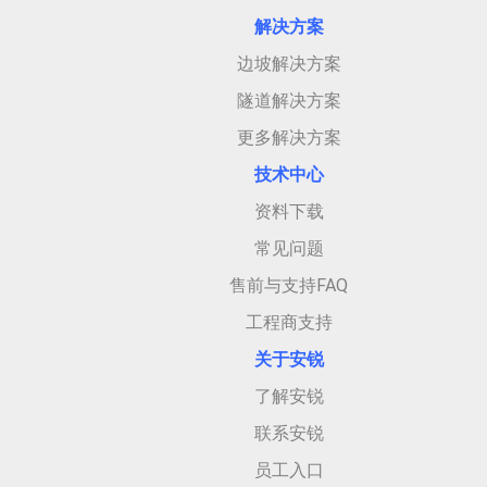
解决方案
边坡解决方案
隧道解决方案
更多解决方案
技术中心
资料下载
常见问题
售前与支持FAQ
工程商支持
关于安
锐
了解安锐
联系安锐
员工入口