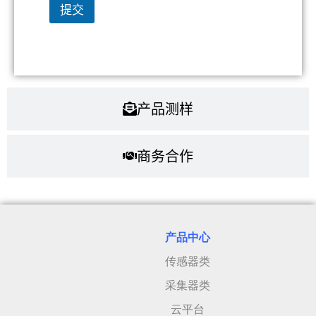
提交
产品测样
商务合作
产品中心
传感器类
采集器类
云平台