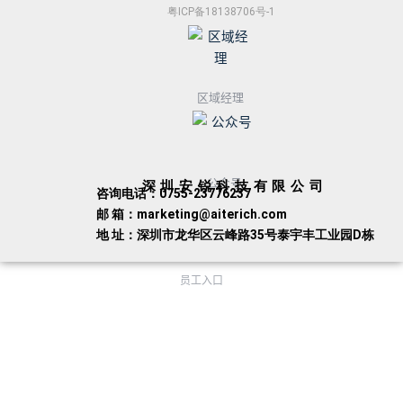
粤ICP备18138706号-1
区域经理
公众号
深圳安锐科技有限公司
咨询电话：0755-23776237
邮 箱：marketing@aiterich.com
地 址：深圳市龙华区云峰路35号泰宇丰工业园D栋
员工入口