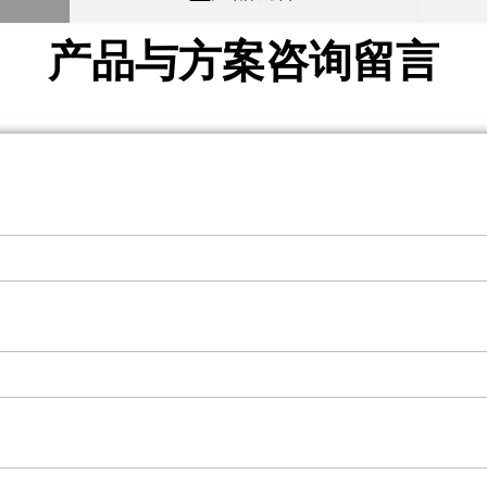
产品与方案咨询留言