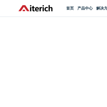
跳
首页
产品中心
解决
至
内
容