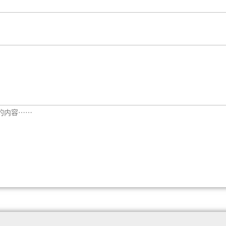
的内容……