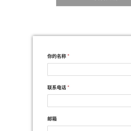
你的名称
*
联系电话
*
邮箱