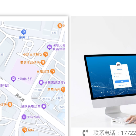
联系电话：177224