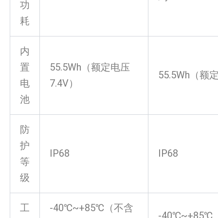
功
耗
内
置
55.5Wh（额定电压
55.5Wh（额定
电
7.4V）
池
防
护
IP68
IP68
等
级
工
-40℃~+85℃（不含
-40℃~+85