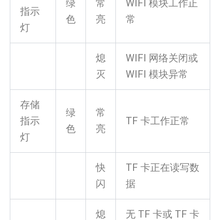
绿
常
WIFI 模块工作正
指示
色
亮
常
灯
熄
WIFI 网络关闭或
灭
WIFI 模块异常
存储
绿
常
指示
TF 卡工作正常
色
亮
灯
快
TF 卡正在读写数
闪
据
熄
无 TF 卡或 TF 卡