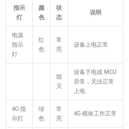
指示
颜
状
说明
灯
色
态
电源
红
常
指示
设备上电正常
色
亮
灯
设备下电或 MCU
熄
异常，无法正常
灭
上电
4G 指
绿
常
4G 模块工作正常
示灯
色
亮