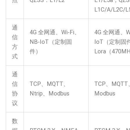
点
QZSS：L1/L2
E1/E5a；QZ
L1C/A/L2C/L
通
4G 全网通、Wi-Fi、
4G 全网通、Wi
信
NB-IoT（定制固
IoT（定制固
方
件）
Lora（470M
式
通
信
TCP、MQTT、
TCP、MQTT、
协
Ntrip、Modbus
Modbus
议
数