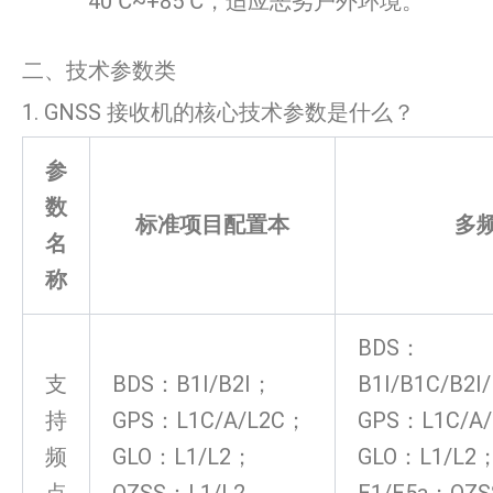
40℃~+85℃，适应恶劣户外环境。
二、技术参数类
1. GNSS 接收机的核心技术参数是什么？
参
数
标准项目配置本
多
名
称
BDS：
支
BDS：B1I/B2I；
B1I/B1C/B2I
持
GPS：L1C/A/L2C；
GPS：L1C/A/
频
GLO：L1/L2；
GLO：L1/L2