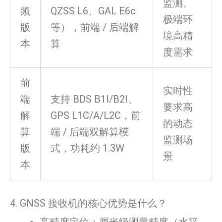
监测、
频
QZSS L6、GAL E6c
极端环
版
等），前端 / 后端解
境高精
本
算
度需求
前
实时性
端
支持 BDS B1I/B2I、
要求高
解
GPS L1C/A/L2C，前
的动态
算
端 / 后端双解算模
监测场
版
式，功耗约 1.3W
景
本
4. GNSS 接收机的核心优势是什么？