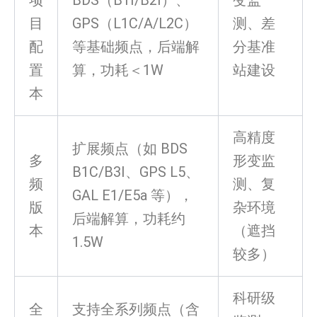
项
BDS（B1I/B2I）、
变监
目
GPS（L1C/A/L2C）
测、差
配
等基础频点，后端解
分基准
置
算，功耗＜1W
站建设
本
高精度
扩展频点（如 BDS
多
形变监
B1C/B3I、GPS L5、
频
测、复
GAL E1/E5a 等），
版
杂环境
后端解算，功耗约
本
（遮挡
1.5W
较多）
科研级
全
支持全系列频点（含