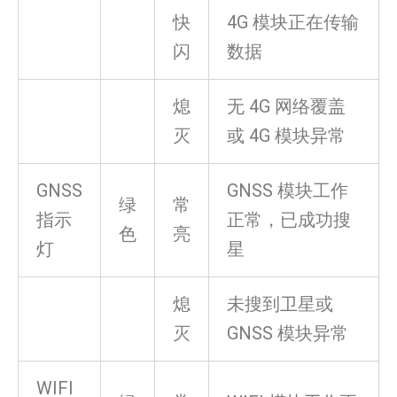
快
4G 模块正在传输
闪
数据
熄
无 4G 网络覆盖
灭
或 4G 模块异常
GNSS
GNSS 模块工作
绿
常
指示
正常，已成功搜
色
亮
灯
星
熄
未搜到卫星或
灭
GNSS 模块异常
WIFI