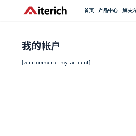
跳
首页
产品中心
解决
至
内
容
我的帐户
[woocommerce_my_account]