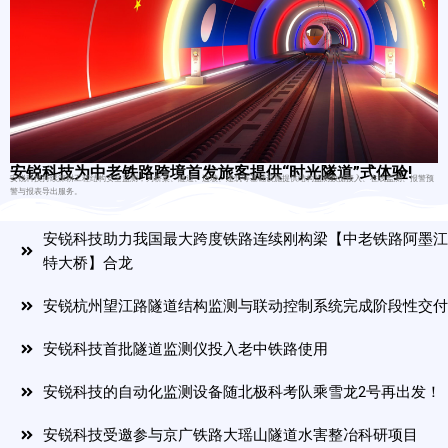
安锐科技为中老铁路跨境首发旅客提供“时光隧道”式体验!
安锐科技持续深耕工程结构安全监测，为桥梁、隧道、边坡、建筑等基础设施提供结构监测数据接入、在线监测、报警预
警与报表导出服务。
安锐科技助力我国最大跨度铁路连续刚构梁【中老铁路阿墨江
特大桥】合龙
安锐杭州望江路隧道结构监测与联动控制系统完成阶段性交付
安锐科技首批隧道监测仪投入老中铁路使用
安锐科技的自动化监测设备随北极科考队乘雪龙2号再出发！
安锐科技受邀参与京广铁路大瑶山隧道水害整冶科研项目