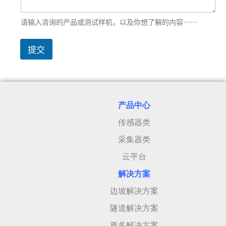
请输入咨询的产品或测试样机，以及你想了解的内容……
提交
产品中心
传感器类
采集器类
云平台
解决方案
边坡解决方案
隧道解决方案
更多解决方案