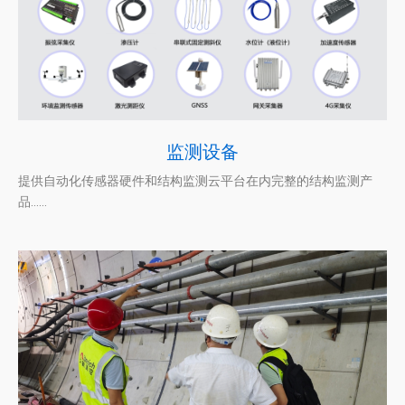
监测设备
提供自动化传感器硬件和结构监测云平台在内完整的结构监测产
品……