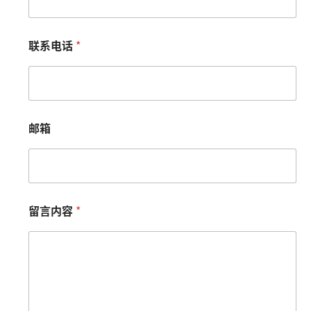
联系电话
*
邮箱
*
留言内容
*
你
的
名
称
邮
箱