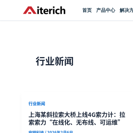
跳
Post
首页
产品中心
解决
至
pagination
内
容
行业新闻
行业新闻
上海某斜拉索大桥上线4G索力计：拉
索索力“在线化、无布线、可运维”
安锐科技
/
2026年2月6日