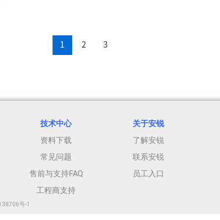
1
2
3
技术中心
关于安
锐
资料下载
了解安锐
常见问题
联系安锐
售前与支持FAQ
员工入口
工程商支持
138706号-1