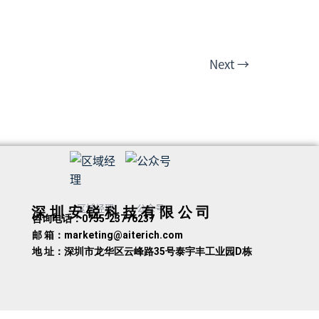
Next
→
区域经理
公众号
深圳安锐科技有限公司
咨询电话：0755-23776237
邮 箱：marketing@aiterich.com
地 址：深圳市龙华区云峰路35号泰宇丰工业园D栋