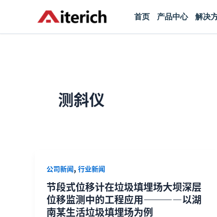
跳
首页
产品中心
解决
至
内
容
测斜仪
,
公司新闻
行业新闻
节段式位移计在垃圾填埋场大坝深层
位移监测中的工程应用————以湖
南某生活垃圾填埋场为例