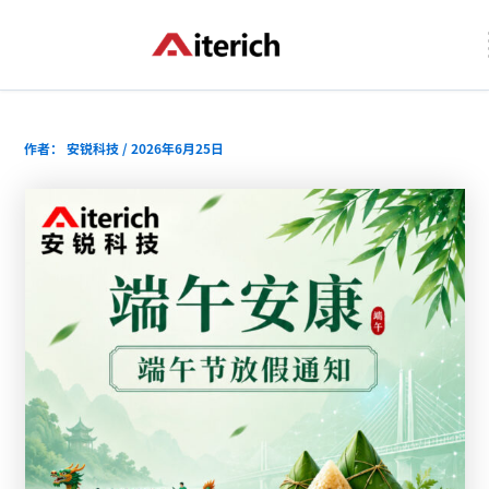
跳
Post
至
navigation
内
容
作者：
安锐科技
/
2026年6月25日